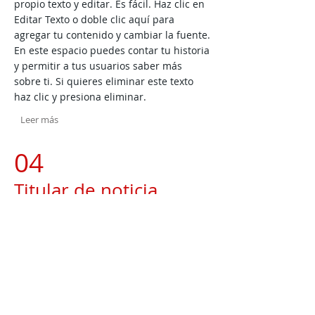
propio texto y editar. Es fácil. Haz clic en
Editar Texto o doble clic aquí para
agregar tu contenido y cambiar la fuente.
En este espacio puedes contar tu historia
y permitir a tus usuarios saber más
sobre ti.
Si quieres eliminar este texto
haz clic y presiona eliminar.
Leer más
04
Titular de noticia
Revista Financiera,
01.01.2023
Párrafo. Haz clic aquí para agregar tu
propio texto y editar. Es fácil. Haz clic en
Editar Texto o doble clic aquí para
agregar tu contenido y cambiar la fuente.
En este espacio puedes contar tu historia
y permitir a tus usuarios saber más